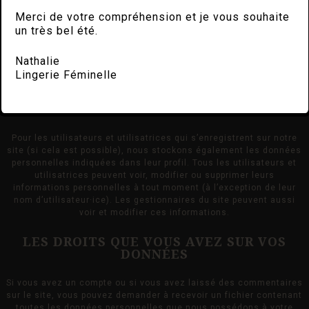
UTILISATION ET TRANSMISSION DE VOS
DONNÉES PERSONNELLES
Merci de votre compréhension et je vous souhaite
un très bel été.
DURÉES DE STOCKAGE DE VOS DONNÉES
Nathalie
Si vous laissez un commentaire, le commentaire et ses
Lingerie Féminelle
métadonnées sont conservés indéfiniment. Cela permet de
reconnaître et approuver automatiquement les commentaires
suivants au lieu de les laisser dans la file de modération.
Pour les utilisateurs et utilisatrices qui s’enregistrent sur notre
site (si cela est possible), nous stockons également les données
personnelles indiquées dans leur profil. Tous les utilisateurs et
utilisatrices peuvent voir, modifier ou supprimer leurs
informations personnelles à tout moment (à l’exception de leur
nom d’utilisateur·ice). Les gestionnaires du site peuvent aussi
voir et modifier ces informations.
LES DROITS QUE VOUS AVEZ SUR VOS
DONNÉES
Si vous avez un compte ou si vous avez laissé des commentaires
sur le site, vous pouvez demander à recevoir un fichier contenant
toutes les données personnelles que nous possédons à votre