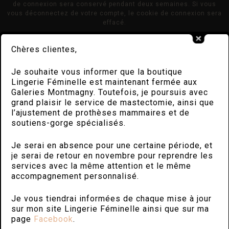
de connexion sera conservé pendant deux semaines. Si vous
vous déconnectez de votre compte, le cookie de connexion sera
effacé.
En modifiant ou en publiant un article, un cookie supplémentaire
Chères clientes,
sera enregistré dans votre navigateur. Ce cookie ne comprend
aucune donnée personnelle. Il indique simplement l’identifiant de
Je souhaite vous informer que la boutique
l’article que vous venez de modifier. Il expire au bout d’un jour.
Lingerie Féminelle est maintenant fermée aux
CONTENU EMBARQUÉ DEPUIS D’AUTRES SITES
Galeries Montmagny. Toutefois, je poursuis avec
grand plaisir le service de mastectomie, ainsi que
l’ajustement de prothèses mammaires et de
Les articles de ce site peuvent inclure des contenus intégrés (par
exemple des vidéos, images, articles…). Le contenu intégré
soutiens-gorge spécialisés.
depuis d’autres sites se comporte de la même manière que si le
visiteur se rendait sur cet autre site.
Je serai en absence pour une certaine période, et
je serai de retour en novembre pour reprendre les
Ces sites web pourraient collecter des données sur vous, utiliser
services avec la même attention et le même
des cookies, embarquer des outils de suivis tiers, suivre vos
accompagnement personnalisé.
interactions avec ces contenus embarqués si vous disposez d’un
compte connecté sur leur site web.
Je vous tiendrai informées de chaque mise à jour
sur mon site Lingerie Féminelle ainsi que sur ma
STATISTIQUES ET MESURES D’AUDIENCE
page
Facebook
.